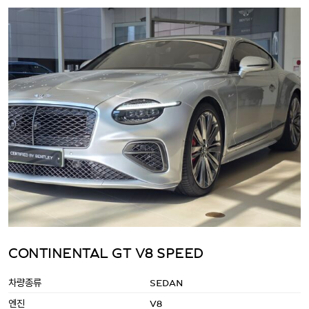
CONTINENTAL GT V8 SPEED
차량종류
SEDAN
엔진
V8