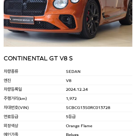
CONTINENTAL GT V8 S
차량종류
SEDAN
엔진
V8
차량등록일
2024.12.24
주행거리(km)
1,972
차대번호(VIN)
SCBCG13S0RC013728
연료등급
5등급
외장색상
Orange Flame
메인가죽
Beluga