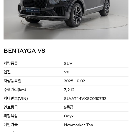
BENTAYGA V8
차량종류
SUV
엔진
V8
차량등록일
2025.10.02
주행거리(km)
7,212
차대번호(VIN)
SJAAT14VXSC030732
연료등급
5등급
외장색상
Onyx
메인가죽
Newmarket Tan