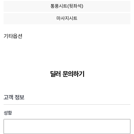
통풍시트(뒷좌석)
마사지시트
기타옵션
딜러 문의하기
고객 정보
성함