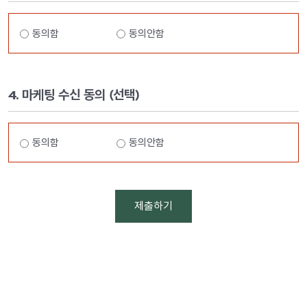
동
의
개
동의함
동의안함
인
정
보
의
4. 마케팅 수신 동의 (선택)
제
3
마
자
동의함
동의안함
케
제
팅
공
수
에
신
대
동
한
의
동
의